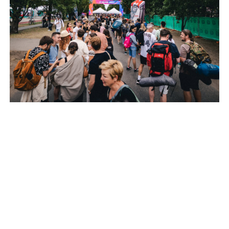
Július 22. és 26. között ismét Debrecenre figyel a régió: a
Campus Fesztivál idén is a Nagyerdőn várja a
látogatókat nemzetközi sztárfellépőkkel, a hazai zenei
élet legismertebb előadóival, valamint számos kulturális
és családi programmal.