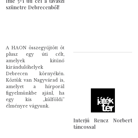
Íme 5+1 úti cél a tavaszi
szünetre Debrecenből!
A HAON összegyűjtött öt
plusz egy úti célt,
amelyek kitűnő
kirándulóhelyek
Debrecen környékén.
Köztük van Nagyvárad is,
amelyet a hírporál
figyelmünkbe ajánl, ha
egy kis „külföldi”
élményre vágyunk.
Interjú Rencz Norbert
táncossal