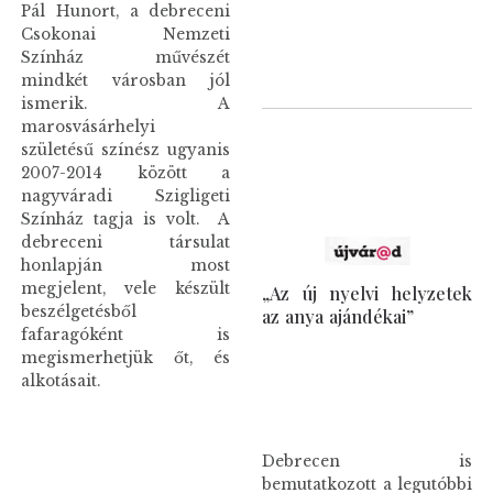
Pál Hunort, a debreceni
Csokonai Nemzeti
Színház művészét
mindkét városban jól
ismerik. A
marosvásárhelyi
születésű színész ugyanis
2007-2014 között a
nagyváradi Szigligeti
Színház tagja is volt. A
debreceni társulat
honlapján most
megjelent, vele készült
„Az új nyelvi helyzetek
beszélgetésből
az anya ajándékai”
fafaragóként is
megismerhetjük őt, és
alkotásait.
Debrecen is
bemutatkozott a legutóbbi