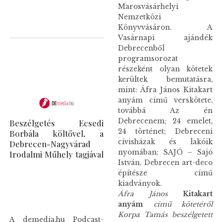
Marosvásárhelyi
Nemzetközi
Könyvvásáron. A
Vasárnapi ajándék
Debrecenből
programsorozat
részeként olyan kötetek
kerültek bemutatásra,
mint: Áfra János Kitakart
anyám című verskötete,
továbbá Az én
Debrecenem; 24 emelet,
Beszélgetés Ecsedi
24 történet; Debreceni
Borbála költővel, a
cívisházak és lakóik
Debrecen-Nagyvárad
nyomában; SAJÓ – Sajó
Irodalmi Műhely tagjával
István, Debrecen art-deco
építésze című
kiadványok.
Áfra János
Kitakart
anyám
című kötetéről
Korpa Tamás beszélgetett
A demedia.hu Podcast-