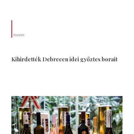
Közélet
Kihirdették Debrecen idei győztes borait