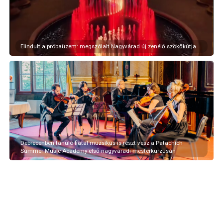
Elindult a próbaüzem: megszólalt Nagyvárad új zenélő szökőkútja
Debrecenben tanuló fiatal muzsikus is részt vesz a Patachich
Summer Music Academy első nagyváradi mesterkurzusán