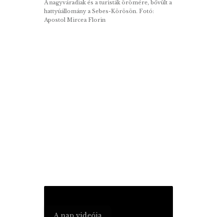
A nagyváradiak és a turisták örömére, bővült a
hattyúállomány a Sebes-Körösön. Fotó:
Apostol Mircea Florin
A nap videója