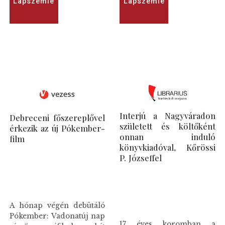
Lapszemle
Lapszemle
Interjú a Nagyváradon
Debreceni főszereplővel
született és költőként
érkezik az új Pókember-
onnan induló
film
könyvkiadóval, Kőrössi
P. Józseffel
A hónap végén debütáló
Pókember: Vadonatúj nap
17 éves koromban a