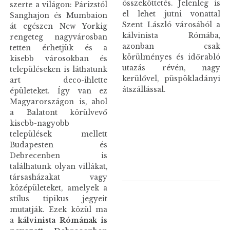
összeköttetés. Jelenleg is
szerte a világon: Párizstól
el lehet jutni vonattal
Sanghajon és Mumbaion
Szent László városából a
át egészen New Yorkig
kálvinista Rómába,
rengeteg nagyvárosban
azonban csak
tetten érhetjük és a
körülményes és időrabló
kisebb városokban és
utazás révén, nagy
településeken is láthatunk
kerülővel, püspökladányi
art deco-ihlette
átszállással.
épületeket. Így van ez
Magyarországon is, ahol
a Balatont körülvevő
kisebb-nagyobb
települések mellett
Budapesten és
Debrecenben is
találhatunk olyan villákat,
társasházakat vagy
középületeket, amelyek a
stílus tipikus jegyeit
mutatják. Ezek közül ma
a
kálvinista Rómának is