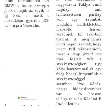
című mozifilmben két
nagyváradi Fáklya című
BMW is fontos szerepet
napilap, ami
játszik majd: az egyik az
természetesen pártlap
új 5-ös, a másik a
volt, egy szombati
hazánkban gyártott iX3-
irodalmi mellékletében
as – írja a Vezess.hu.
leközölte három
versemet. Ez 1971-ben
történt. A megjelenés
előtti napon szóltak, hogy
nevet kell változtatnom,
mert a Papp József név
már foglalt volt a
szerkesztőségben. Egy
költő barátommal és egy
üveg borral kimentünk a
szerkesztőséggel
szemben lévő Körös-
partra – hideg december
van – és hosszas
találgatás után Kőrössi P.
József lettem.