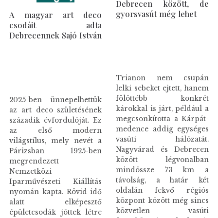
Debrecen között, de
gyorsvasút még lehet
A magyar art deco
csodáit adta
Debrecennek Sajó István
Trianon nem csupán
lelki sebeket ejtett, hanem
fölöttébb konkrét
2025-ben ünnepelhettük
károkkal is járt, például a
az art deco születésének
megcsonkította a Kárpát-
századik évfordulóját. Ez
medence addig egységes
az első modern
vasúti hálózatát.
világstílus, mely nevét a
Nagyvárad és Debrecen
Párizsban 1925-ben
között légvonalban
megrendezett
mindössze 73 km a
Nemzetközi
távolság, a határ két
Iparművészeti Kiállítás
oldalán fekvő régiós
nyomán kapta. Rövid idő
központ között még sincs
alatt elképesztő
közvetlen vasúti
épületcsodák jöttek létre