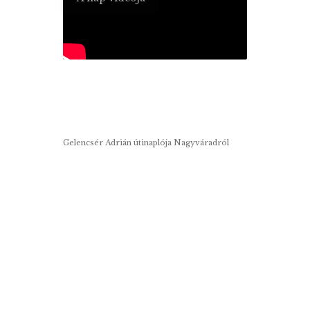
Gelencsér Adrián útinaplója Nagyváradról