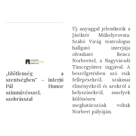
Új anyaggal jelentkezik a
Játéktér Műhelyrovata:
Szabó Virág teatrológus
hallgató interjúja
olvasható Rencz
Norberttel, a Nagyváradi
Táncegyüttes tagjával. A
„Időtlenség a
beszélgetésben szó esik
szentségben” – interjú
fellépésekről, szakmai
Pál Hunor
élményekről és azokról a
színművésszel,
helyszínekről, amelyek
szobrásszal
különösen
meghatározóak voltak
Norbert pályáján.