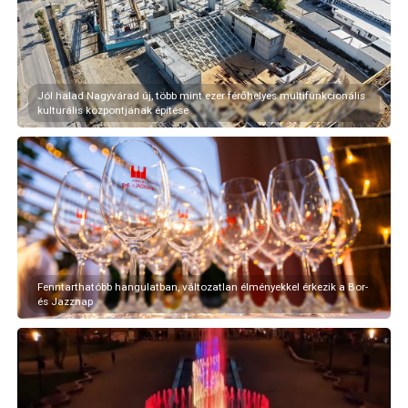
Jól halad Nagyvárad új, több mint ezer férőhelyes multifunkcionális
kulturális központjának építése
Fenntarthatóbb hangulatban, változatlan élményekkel érkezik a Bor-
és Jazznap