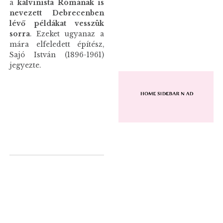
a
kálvinista Rómának is
nevezett Debrecenben
lévő példákat vesszük
sorra
. Ezeket ugyanaz a
mára elfeledett építész,
Sajó István (1896-1961)
jegyezte.