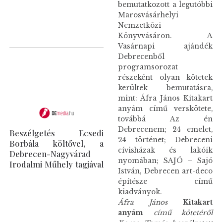
bemutatkozott a legutóbbi
Marosvásárhelyi
Nemzetközi
Könyvvásáron. A
Vasárnapi ajándék
Debrecenből
programsorozat
részeként olyan kötetek
kerültek bemutatásra,
mint: Áfra János Kitakart
anyám című verskötete,
továbbá Az én
Debrecenem; 24 emelet,
Beszélgetés Ecsedi
24 történet; Debreceni
Borbála költővel, a
cívisházak és lakóik
Debrecen-Nagyvárad
nyomában; SAJÓ – Sajó
Irodalmi Műhely tagjával
István, Debrecen art-deco
építésze című
kiadványok.
Áfra János
Kitakart
anyám
című kötetéről