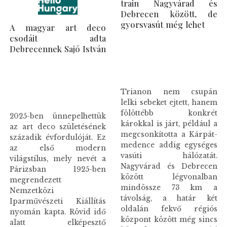
train Nagyvárad és
Debrecen között, de
gyorsvasút még lehet
A magyar art deco
csodáit adta
Debrecennek Sajó István
Trianon nem csupán
lelki sebeket ejtett, hanem
fölöttébb konkrét
2025-ben ünnepelhettük
károkkal is járt, például a
az art deco születésének
megcsonkította a Kárpát-
századik évfordulóját. Ez
medence addig egységes
az első modern
vasúti hálózatát.
világstílus, mely nevét a
Nagyvárad és Debrecen
Párizsban 1925-ben
között légvonalban
megrendezett
mindössze 73 km a
Nemzetközi
távolság, a határ két
Iparművészeti Kiállítás
oldalán fekvő régiós
nyomán kapta. Rövid idő
központ között még sincs
alatt elképesztő