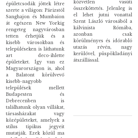
közvetlen vasúti
épületcsodák jöttek létre
összeköttetés. Jelenleg is
szerte a világon: Párizstól
el lehet jutni vonattal
Sanghajon és Mumbaion
Szent László városából a
át egészen New Yorkig
kálvinista Rómába,
rengeteg nagyvárosban
azonban csak
tetten érhetjük és a
körülményes és időrabló
kisebb városokban és
utazás révén, nagy
településeken is láthatunk
kerülővel, püspökladányi
art deco-ihlette
átszállással.
épületeket. Így van ez
Magyarországon is, ahol
a Balatont körülvevő
kisebb-nagyobb
települések mellett
Budapesten és
Debrecenben is
találhatunk olyan villákat,
társasházakat vagy
középületeket, amelyek a
stílus tipikus jegyeit
mutatják. Ezek közül ma