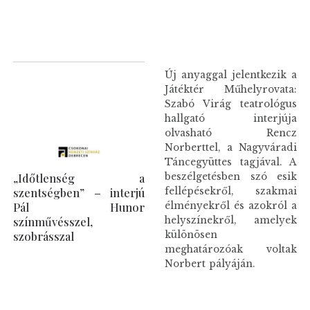
Új anyaggal jelentkezik a
Játéktér Műhelyrovata:
Szabó Virág teatrológus
hallgató interjúja
olvasható Rencz
Norberttel, a Nagyváradi
Táncegyüttes tagjával. A
„Időtlenség a
beszélgetésben szó esik
szentségben” – interjú
fellépésekről, szakmai
Pál Hunor
élményekről és azokról a
színművésszel,
helyszínekről, amelyek
szobrásszal
különösen
meghatározóak voltak
Norbert pályáján.