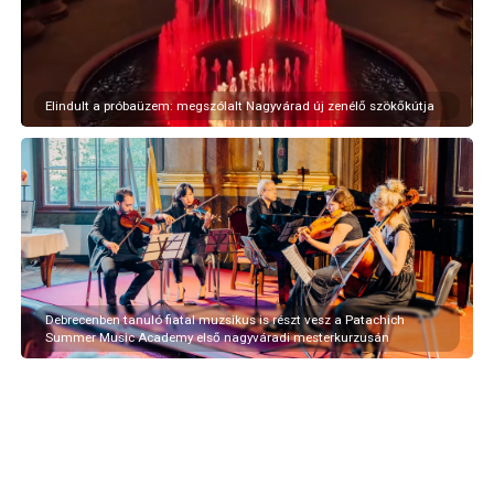
Elindult a próbaüzem: megszólalt Nagyvárad új zenélő szökőkútja
Debrecenben tanuló fiatal muzsikus is részt vesz a Patachich
Summer Music Academy első nagyváradi mesterkurzusán