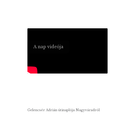
A nap videója
Gelencsér Adrián útinaplója Nagyváradról