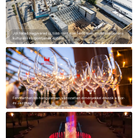
Jól halad Nagyvárad új, több mint ezer férőhelyes multifunkcionális
kulturális központjának építése
Fenntarthatóbb hangulatban, változatlan élményekkel érkezik a Bor-
és Jazznap