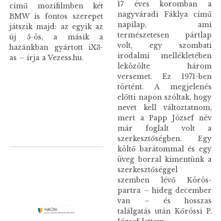
17 éves koromban a
című mozifilmben két
nagyváradi Fáklya című
BMW is fontos szerepet
napilap, ami
játszik majd: az egyik az
természetesen pártlap
új 5-ös, a másik a
volt, egy szombati
hazánkban gyártott iX3-
irodalmi mellékletében
as – írja a Vezess.hu.
leközölte három
versemet. Ez 1971-ben
történt. A megjelenés
előtti napon szóltak, hogy
nevet kell változtatnom,
mert a Papp József név
már foglalt volt a
szerkesztőségben. Egy
költő barátommal és egy
üveg borral kimentünk a
szerkesztőséggel
szemben lévő Körös-
partra – hideg december
van – és hosszas
találgatás után Kőrössi P.