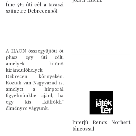
József lettem.
Íme 5+1 úti cél a tavaszi
szünetre Debrecenből!
A HAON összegyűjtött öt
plusz egy úti célt,
amelyek kitűnő
kirándulóhelyek
Debrecen környékén.
Köztük van Nagyvárad is,
amelyet a hírporál
figyelmünkbe ajánl, ha
egy kis „külföldi”
élményre vágyunk.
Interjú Rencz Norbert
táncossal