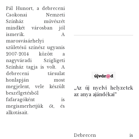
Pál Hunort, a debreceni
Csokonai Nemzeti
Színház művészét
mindkét városban jól
ismerik. A
marosvásárhelyi
születésű színész ugyanis
2007-2014 között a
nagyváradi Szigligeti
Színház tagja is volt. A
debreceni társulat
honlapján most
„Az új nyelvi helyzetek
megjelent, vele készült
az anya ajándékai”
beszélgetésből
fafaragóként is
megismerhetjük őt, és
alkotásait.
Debrecen is