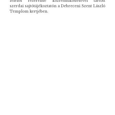
felelős referense közreműködésével tartott
szerdai sajtótájékoztatón a Debreceni Szent László
Templom kertjében.