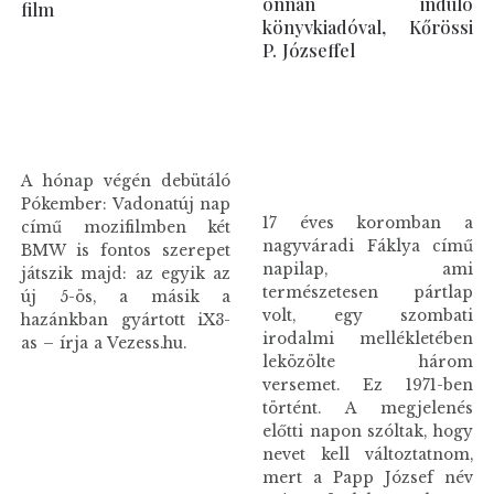
onnan induló
film
könyvkiadóval, Kőrössi
P. Józseffel
A hónap végén debütáló
Pókember: Vadonatúj nap
17 éves koromban a
című mozifilmben két
nagyváradi Fáklya című
BMW is fontos szerepet
napilap, ami
játszik majd: az egyik az
természetesen pártlap
új 5-ös, a másik a
volt, egy szombati
hazánkban gyártott iX3-
irodalmi mellékletében
as – írja a Vezess.hu.
leközölte három
versemet. Ez 1971-ben
történt. A megjelenés
előtti napon szóltak, hogy
nevet kell változtatnom,
mert a Papp József név