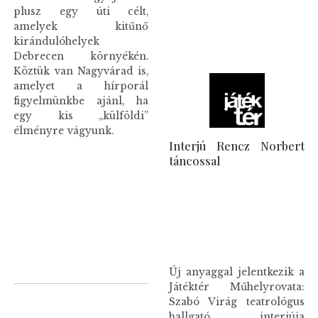
plusz egy úti célt,
amelyek kitűnő
kirándulóhelyek
Debrecen környékén.
Köztük van Nagyvárad is,
amelyet a hírporál
figyelmünkbe ajánl, ha
egy kis „külföldi”
élményre vágyunk.
Interjú Rencz Norbert
táncossal
Új anyaggal jelentkezik a
Játéktér Műhelyrovata:
Szabó Virág teatrológus
hallgató interjúja