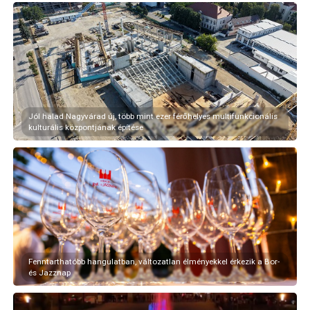
Jól halad Nagyvárad új, több mint ezer férőhelyes multifunkcionális
kulturális központjának építése
Fenntarthatóbb hangulatban, változatlan élményekkel érkezik a Bor-
és Jazznap