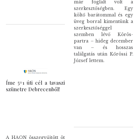
már foglalt volt a
szerkesztőségben. Egy
költő barátommal és egy
üveg borral kimentünk a
szerkesztőséggel
szemben lévő Körös-
partra – hideg december
van – és hosszas
találgatás után Kőrössi P.
József lettem.
Íme 5+1 úti cél a tavaszi
szünetre Debrecenből!
A HAON összegyűjtött öt