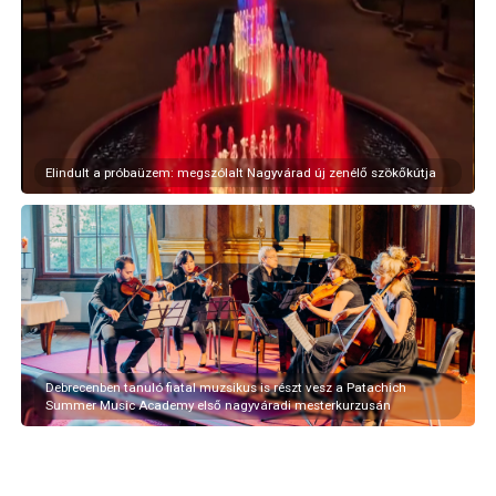
Elindult a próbaüzem: megszólalt Nagyvárad új zenélő szökőkútja
Debrecenben tanuló fiatal muzsikus is részt vesz a Patachich
Summer Music Academy első nagyváradi mesterkurzusán