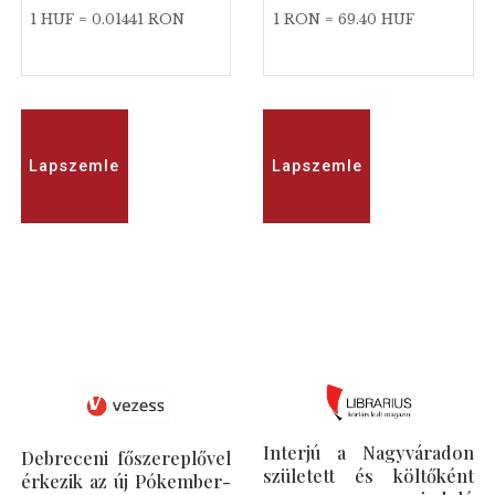
1 HUF = 0.01441 RON
1 RON = 69.40 HUF
Lapszemle
Lapszemle
Interjú a Nagyváradon
Debreceni főszereplővel
született és költőként
érkezik az új Pókember-