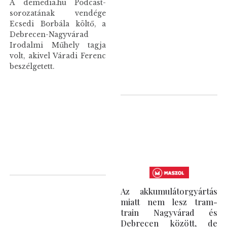
A demedia.hu Podcast-
sorozatának vendége
Ecsedi Borbála költő, a
Debrecen-Nagyvárad
Irodalmi Műhely tagja
volt, akivel Váradi Ferenc
beszélgetett.
Az akkumulátorgyártás
miatt nem lesz tram-
train Nagyvárad és
Debrecen között, de