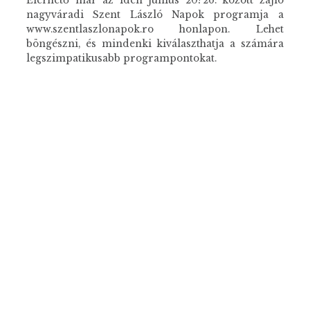
Elérhető már az idén június 20?26. között zajló
nagyváradi Szent László Napok programja a
www.szentlaszlonapok.ro honlapon. Lehet
böngészni, és mindenki kiválaszthatja a számára
legszimpatikusabb programpontokat.