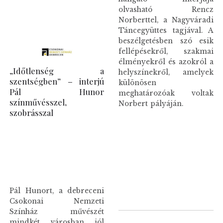
olvasható Rencz
Norberttel, a Nagyváradi
Táncegyüttes tagjával. A
beszélgetésben szó esik
fellépésekről, szakmai
élményekről és azokról a
„Időtlenség a
helyszínekről, amelyek
szentségben” – interjú
különösen
Pál Hunor
meghatározóak voltak
színművésszel,
Norbert pályáján.
szobrásszal
Pál Hunort, a debreceni
Csokonai Nemzeti
Színház művészét
mindkét városban jól