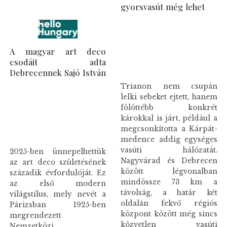
gyorsvasút még lehet
A magyar art deco
csodáit adta
Debrecennek Sajó István
Trianon nem csupán
lelki sebeket ejtett, hanem
fölöttébb konkrét
károkkal is járt, például a
megcsonkította a Kárpát-
medence addig egységes
vasúti hálózatát.
2025-ben ünnepelhettük
Nagyvárad és Debrecen
az art deco születésének
között légvonalban
századik évfordulóját. Ez
mindössze 73 km a
az első modern
távolság, a határ két
világstílus, mely nevét a
oldalán fekvő régiós
Párizsban 1925-ben
központ között még sincs
megrendezett
közvetlen vasúti
Nemzetközi