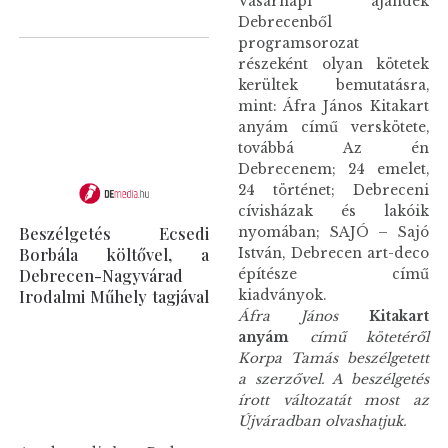
Vasárnapi ajándék
Debrecenből
programsorozat
részeként olyan kötetek
kerültek bemutatásra,
mint: Áfra János Kitakart
anyám című verskötete,
továbbá Az én
Debrecenem; 24 emelet,
24 történet; Debreceni
cívisházak és lakóik
Beszélgetés Ecsedi
nyomában; SAJÓ – Sajó
Borbála költővel, a
István, Debrecen art-deco
Debrecen-Nagyvárad
építésze című
Irodalmi Műhely tagjával
kiadványok.
Áfra János
Kitakart
anyám
című kötetéről
Korpa Tamás beszélgetett
a szerzővel. A beszélgetés
írott változatát most az
Újváradban olvashatjuk.