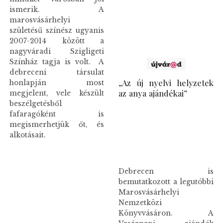
ismerik. A
marosvásárhelyi
születésű színész ugyanis
2007-2014 között a
nagyváradi Szigligeti
Színház tagja is volt. A
debreceni társulat
„Az új nyelvi helyzetek
honlapján most
az anya ajándékai”
megjelent, vele készült
beszélgetésből
fafaragóként is
megismerhetjük őt, és
alkotásait.
Debrecen is
bemutatkozott a legutóbbi
Marosvásárhelyi
Nemzetközi
Könyvvásáron. A